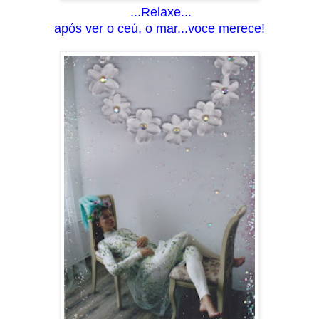
...Relaxe...
após ver o ceú, o mar
...voce merece!