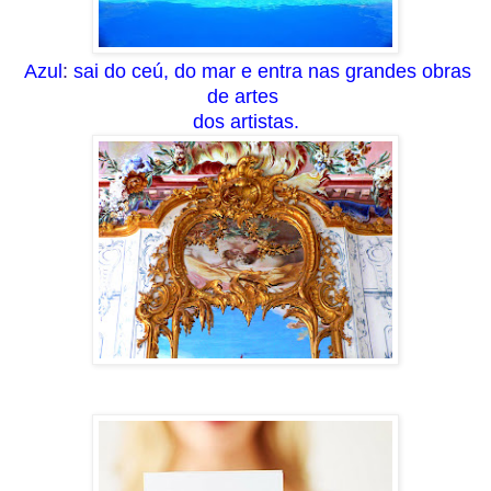
Azul
:
sai do ceú, do mar e entra n
as gra
ndes
obras
de artes
dos artistas.