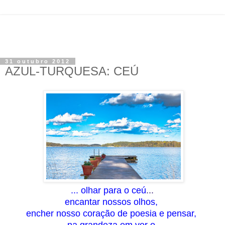
31 outubro 2012
AZUL-TURQUESA: CEÚ
...
olhar
para o ceú
..
.
encantar nossos olhos,
encher nosso coração de poesia e pensar,
na grandeza em ver
o