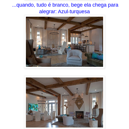
...q
ua
ndo, tudo é branco, bege ela chega para
alegrar:
Azul-turquesa