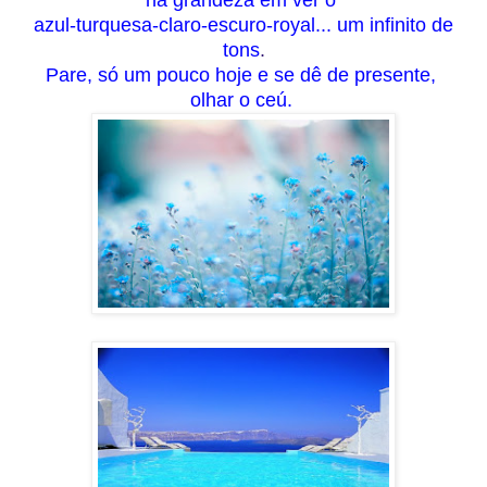
azul-turquesa-claro-escuro-royal... um infinito de
tons
.
Pare, só um pouco hoje e se dê de
presente
,
olhar o ceú.