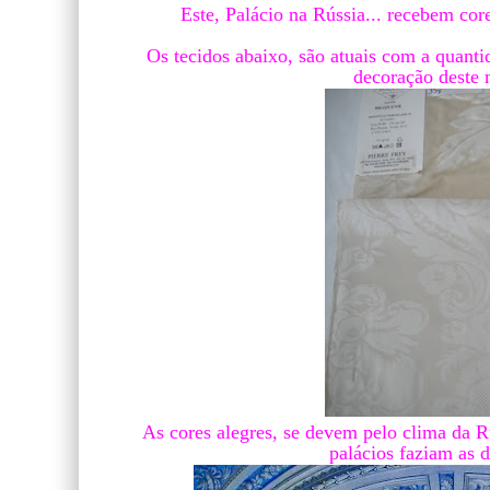
Este, Palácio na Rússia... recebem core
Os tecidos abaixo, são atuais com a quant
decoração deste m
As cores alegres, se devem pelo clima da Rús
palácios faziam as d