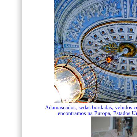
Adamascados, sedas bordadas, veludos co
encontramos na Europa, Estados U