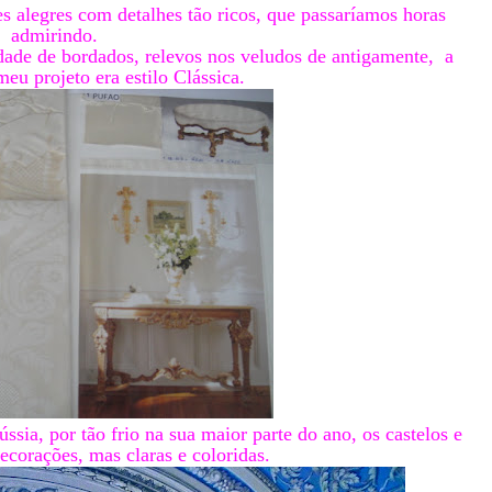
s alegres com detalhes tão ricos, que passaríamos horas
admirindo.
idade de bordados, relevos nos veludos de antigamente, a
eu projeto era estilo Clássica.
sia, por tão frio na sua maior parte do ano, os castelos e
ecorações, mas claras e coloridas.