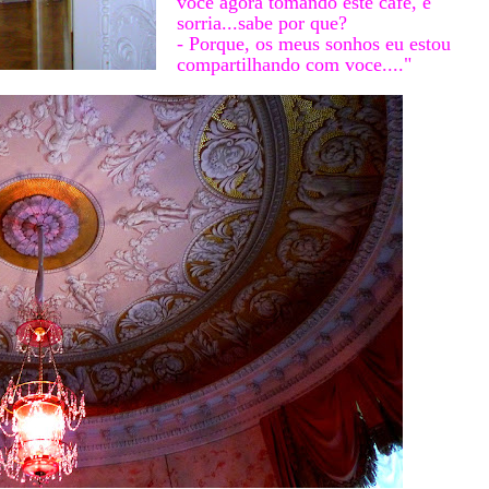
voce agora tomando este café, e
sorria...sabe por que?
- Porque, os meus sonhos eu estou
compartilhando com voce...."