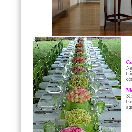
Co
Na
bá
co
Me
Si
ba
ag