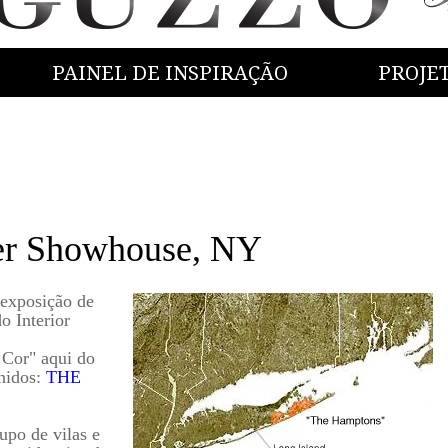
PAINEL DE INSPIRAÇÃO
PROJE
er Showhouse, NY
exposição de
 Interior
Cor" aqui do
nidos:
THE
po de vilas e