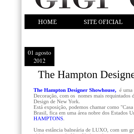
HOME
SITE OFICIAL
01 agosto
2012
The Hampton Design
The Hampton Designer Showhouse,
é uma 
Decoração, com os nomes mais requintados do
Design de New York.
Está exposição, podemos chamar como "Casa 
Brasil, fica em uma área nobre dos Estados U
HAMPTONS
.
Uma estância balneária de LUXO, com um gru