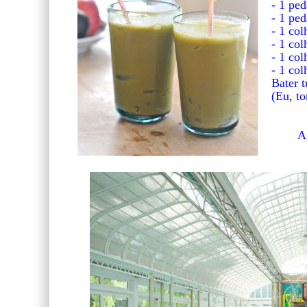
- 1 ped
- 1 pe
- 1 col
- 1 col
- 1 col
- 1 col
Bater t
(Eu, to
A