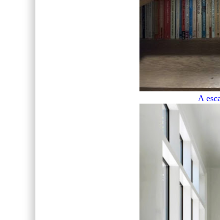
A esca