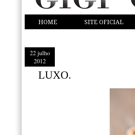
HOME
SITE OFICIAL
22 julho
2012
LUXO.