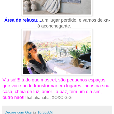
Área de relaxar...
um lugar perdido, e vamos deixa-
.
ló aconchegante.
Viu só!!!! tudo que mostrei, são pequenos espaços
que voce pode transformar em lugares lindos na sua
casa, cheia de luz, amor...a paz, tem um dia sim,
outro não!!!
hahahahaha, XOXO GIGI
Decore com Gigi
às
10:30 AM