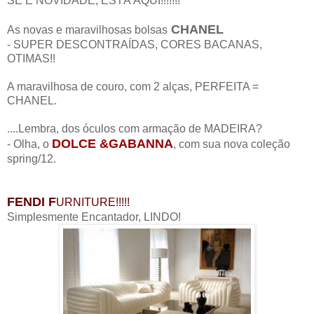
SE É NOVIDADE, ESTÁ AQUI!!!!!!!
CHANEL
As novas e maravilhosas bolsas
- SUPER DESCONTRAÍDAS, CORES BACANAS,
OTIMAS!!
A maravilhosa de couro, com 2 alças, PERFEITA =
CHANEL.
....Lembra, dos óculos com armação de MADEIRA?
DOLCE &GABANNA
- Olha, o
, com sua nova coleção
spring/12.
FENDI F
URNITURE!!!!!
Simplesmente Encantador, LINDO!