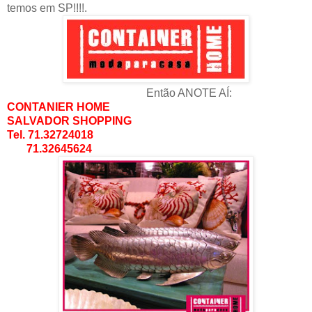
temos em SP!!!!.
Então ANOTE AÍ:
CONTANIER HOME
SALVADOR SHOPPING
Tel. 71.32724018
71.32645624