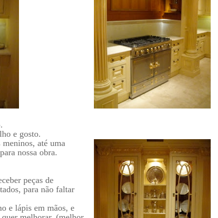
.
ho e gosto.
s meninos, até uma
para nossa obra.
eceber peças de
ados, para não faltar
no e lápis em mãos, e
 quer melhorar, (melhor