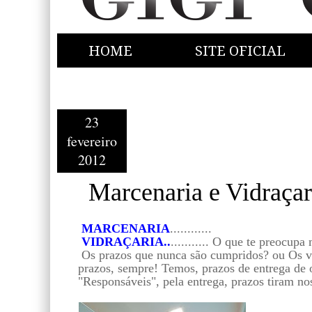
HOME
SITE OFICIAL
23
fevereiro
2012
Marcenaria e Vidraçaria
MARCENARIA
............
VIDRAÇARIA..
........... O que te preocupa
Os prazos que nunca são cumpridos? ou Os val
prazos, sempre! Temos, prazos de entrega de 
"Responsáveis", pela entrega, prazos tiram no