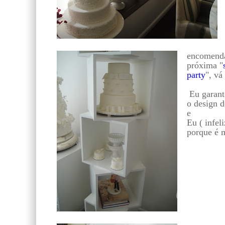
encomenda
próxima "
party
", vá
Eu garant
o design d
e
Eu ( infel
porque é m