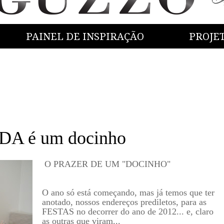
PAINEL DE INSPIRAÇÃO
PROJE
DA é um docinho
O PRAZER DE UM "DOCINHO"
O ano só está começando, mas já temos que ter
anotado, nossos endereços prediletos, para as
FESTAS no decorrer do ano de 2012... e, claro
as outras que viram...