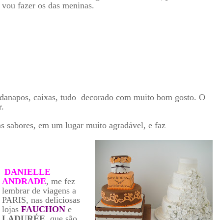
vou fazer os das meninas.
ardanapos, caixas, tudo decorado com muito bom gosto. O
r.
s sabores, em um lugar muito agradável, e faz
DANIELLE
ANDRAD
E
, me fez
lembrar de viagens a
PARIS, nas deliciosas
lojas
FAUCHON
e
LADURÉE
, que são