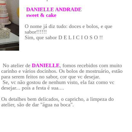
DANIELLE ANDRADE
sweet & cake
O nome já diz tudo: doces e bolos, e que
sabor!!!!!!
Sim, que sabor D E L I C I O S O !!
No atelier de
DANIELLE
, fomos recebidos com muito
carinho e vários docinhos. Os bolos de mostruário, estão
para serem feitos no sabor, cor que vc desejar.
Se, vc não gostou de nenhum visto, ela faz como vc
desejar... poís a festa é sua....
Os detalhes bem delicados, o capricho, a limpeza do
atelier, são de dar "água na boca".